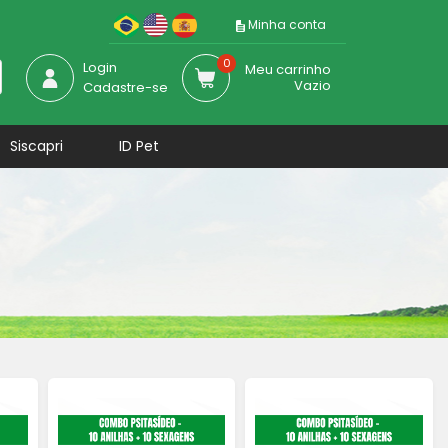
Minha conta
0
Login
Meu carrinho
Vazio
Cadastre-se
Siscapri
ID Pet