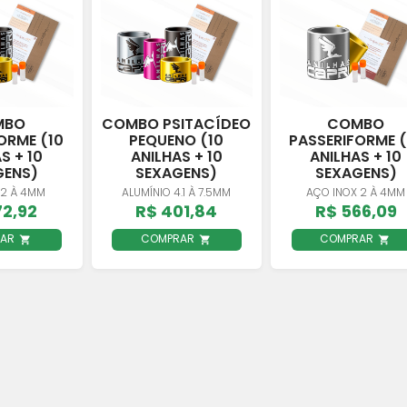
MBO
COMBO PSITACÍDEO
COMBO
ORME (10
PEQUENO (10
PASSERIFORME (
S + 10
ANILHAS + 10
ANILHAS + 10
GENS)
SEXAGENS)
SEXAGENS)
 2 À 4MM
ALUMÍNIO 4.1 À 7.5MM
AÇO INOX 2 À 4MM
72,92
R$ 401,84
R$ 566,09
RAR
COMPRAR
COMPRAR