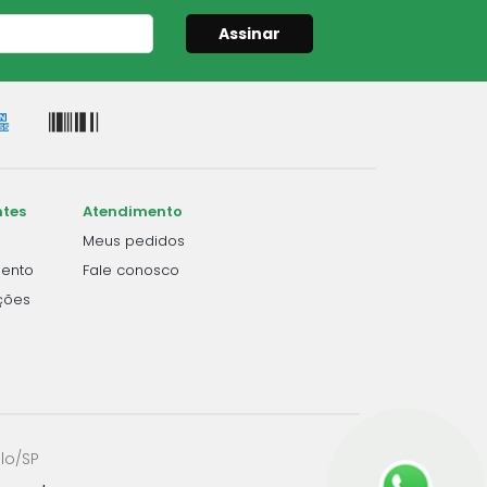
Assinar
ntes
Atendimento
a
Meus pedidos
ento
Fale conosco
ções
lo/SP