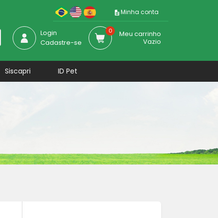
Minha conta
0
Login
Meu carrinho
Vazio
Cadastre-se
Siscapri
ID Pet